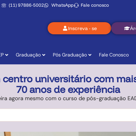
(11) 97886‑5002
WhatsApp
Fale conosco
Inscreva - se
Ár
EP
Graduação
Pós Graduação
Fale Conosco
centro universitário com mai
70 anos de experiência
reira agora mesmo com o curso de pós-graduação EAD 