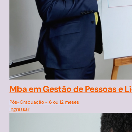
Mba em Gestão de Pessoas e L
Pós-Graduação
-
6 ou 12 meses
Ingressar