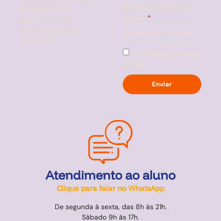
Qual curso pretente
detalhes sobre
fazer ?
algum assunto?
Entra em contato
conosco!
Li e concordo com os
termos
Enviar
Atendimento ao aluno
Clique para falar no WhatsApp
De segunda à sexta, das 8h às 21h.
Sábado 9h às 17h.