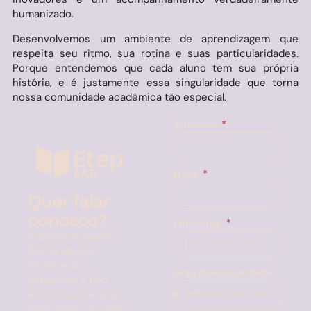
humanizado.
Desenvolvemos um ambiente de aprendizagem que
respeita seu ritmo, sua rotina e suas particularidades.
Porque entendemos que cada aluno tem sua própria
história, e é justamente essa singularidade que torna
nossa comunidade acadêmica tão especial.
Seu nome
Email
Quer falar
conosco?
WhatsApp
Precisa de ajuda?
Busca alguma
informação
Grau de escolaridade
específica e não
encontrou no site?
Quer saber de mais