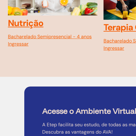
Educaçã
Terapia Ocupacional
Bachar
Bacharelado Semipresencial
-
4 anos
Bacharelado S
Ingressar
Ingressar
Acesse o Ambiente Virtual
A Etep facilita seu estudo, de todas as ma
Descubra as vantagens do AVA!