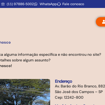
(11) 97886‑5002
WhatsApp
Fale conosco
onosco
ca alguma informação específica e não encontrou no site?
etalhes sobre algum assunto?
nosco!
Endereço
Av. Barão do Rio Branco, 88
São José dos Campos – SP
Cep: 12242-800