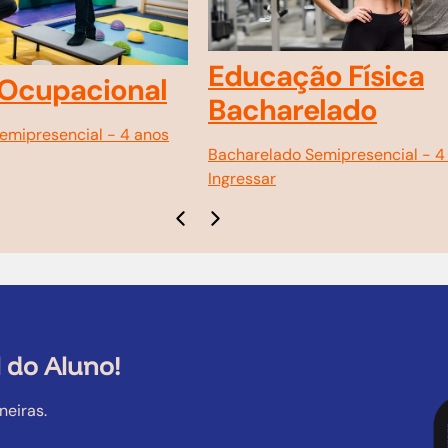
Tecnólogo EAD
-
2 anos e meio
Ingressar
o Física
elado
emipresencial
-
4 anos
 do Aluno!
neiras.