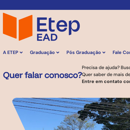
A ETEP
Graduação
Pós Graduação
Fale C
Precisa de ajuda? Bus
Quer falar conosco?
Quer saber de mais d
Entre em contato co