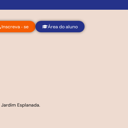
Inscreva - se
Área do aluno
2 Jardim Esplanada.