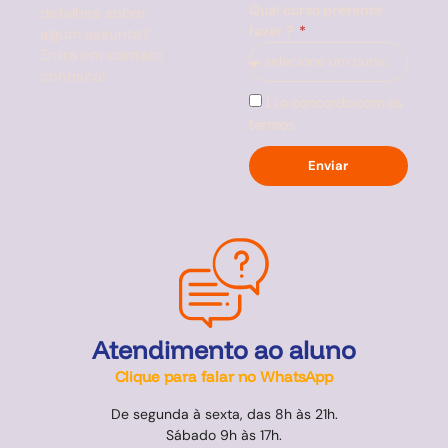
Qual curso pretente
detalhes sobre
fazer ?
algum assunto?
Entra em contato
conosco!
Li e concordo com os
termos
Enviar
Atendimento ao aluno
Clique para falar no WhatsApp
De segunda à sexta, das 8h às 21h.
Sábado 9h às 17h.