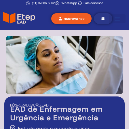
(11) 97886‑5002
WhatsApp
Fale conosco
Inscreva-se
PÓS-GRADUAÇÃO
EAD
EAD de
Enfermagem em
Urgência e Emergência
Estude onde e quando quiser