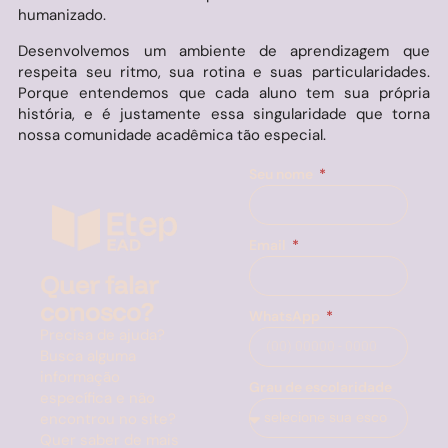
humanizado.
Desenvolvemos um ambiente de aprendizagem que
respeita seu ritmo, sua rotina e suas particularidades.
Porque entendemos que cada aluno tem sua própria
história, e é justamente essa singularidade que torna
nossa comunidade acadêmica tão especial.
Seu nome
Email
Quer falar
conosco?
WhatsApp
Precisa de ajuda?
Busca alguma
informação
Grau de escolaridade
específica e não
encontrou no site?
Quer saber de mais