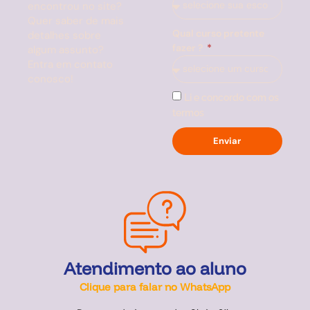
encontrou no site?
Quer saber de mais
Qual curso pretente
detalhes sobre
fazer ?
algum assunto?
Entra em contato
conosco!
Li e concordo com os
termos
Enviar
Atendimento ao aluno
Clique para falar no WhatsApp