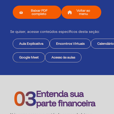
Baixar PDF
Voltar ao
completo
menu
Se quiser, acesse conteúdos específicos desta seção:
Aula Explicativa
Encontros Virtuais
Calendário
Google Meet
Acesso às aulas
03
Entenda sua
parte financeira