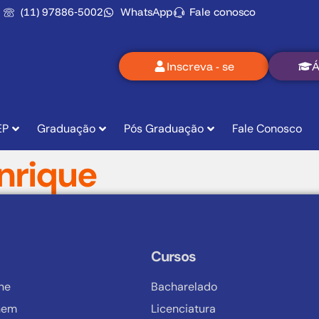
(11) 97886‑5002
WhatsApp
Fale conosco
Inscreva - se
Á
EP
Graduação
Pós Graduação
Fale Conosco
nrique
Cursos
ine
Bacharelado
Enem
Licenciatura