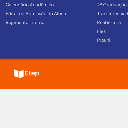
Calendário Acadêmico
2ª Graduação
Edital de Admissão do Aluno
Transferência 
Regimento Interno
Reabertura
Fies
Prouni