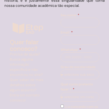
história, e é justamente essa singularidade que torna
nossa comunidade acadêmica tão especial.
Seu nome
Email
Quer falar
conosco?
WhatsApp
Precisa de ajuda?
Busca alguma
informação
Grau de escolaridade
específica e não
encontrou no site?
Quer saber de mais
Qual curso pretente
detalhes sobre
fazer ?
algum assunto?
Entra em contato
conosco!
Li e concordo com os