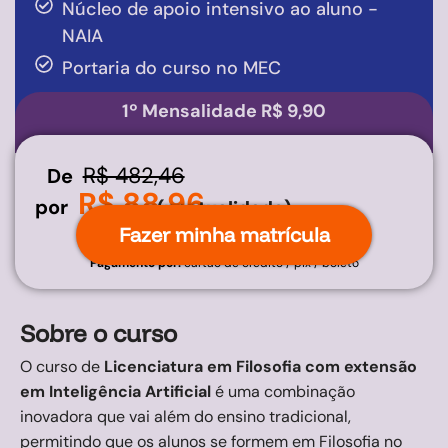
Núcleo de apoio intensivo ao aluno -
NAIA
Portaria do curso no MEC
1º Mensalidade R$ 9,90
R$ 482,46
De
R$ 88,96
por
(pontualidade)
Fazer minha matrícula
Pagamento por:
cartão de crédito / pix / boleto
Sobre o curso
O curso de
Licenciatura em Filosofia com extensão
em Inteligência Artificial
é uma combinação
inovadora que vai além do ensino tradicional,
permitindo que os alunos se formem em Filosofia no