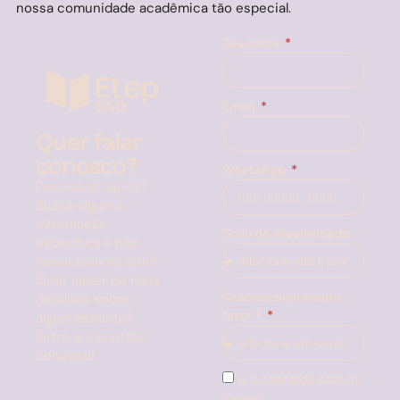
nossa comunidade acadêmica tão especial.
Seu nome
Email
Quer falar
conosco?
WhatsApp
Precisa de ajuda?
Busca alguma
informação
Grau de escolaridade
específica e não
encontrou no site?
Quer saber de mais
Qual curso pretente
detalhes sobre
fazer ?
algum assunto?
Entra em contato
conosco!
Li e concordo com os
termos