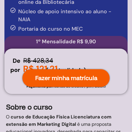
online da Bibliotecária
Núcleo de apoio intensivo ao aluno -
NAIA
Portaria do curso no MEC
1º Mensalidade R$ 9,90
R$ 428,34
De
R$ 121,21
por
(pontualidade)
Fazer minha matrícula
Pagamento por:
cartão de crédito / pix / boleto
Sobre o curso
O
curso de Educação Física Licenciatura com
extensão em Marketing Digital
é uma proposta
educacional inovadora, desenhada para capacitar os