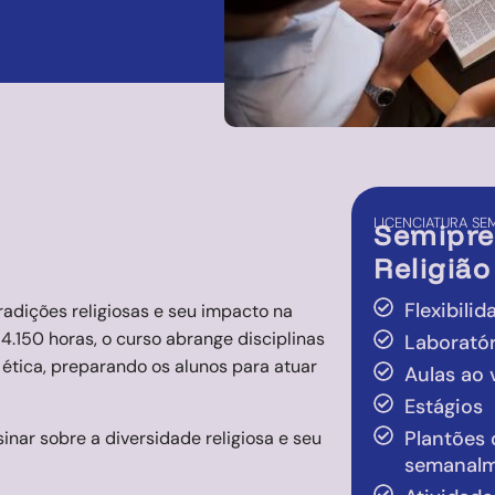
LICENCIATURA
SEM
Semipre
Religião
Flexibili
radições religiosas e seu impacto na
4.150 horas, o curso abrange disciplinas
Laboratór
 e ética, preparando os alunos para atuar
Aulas ao 
Estágios
Plantões
nar sobre a diversidade religiosa e seu
semanal