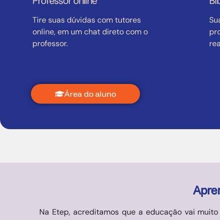
Professor online
Bi
Tire suas dúvidas com tutores
Su
online, em um chat direto com o
pr
professor.
re
Área do aluno
Apre
Na Etep, acreditamos que a educação vai muito 