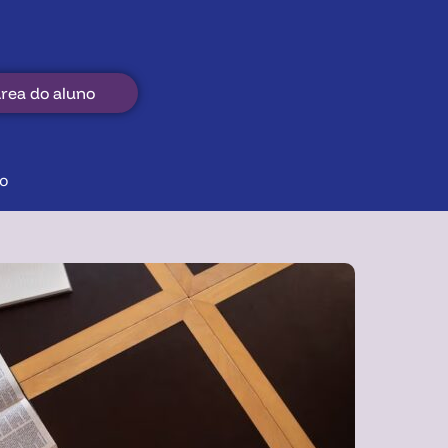
rea do aluno
o