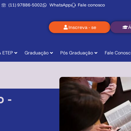
(11) 97886‑5002
WhatsApp
Fale conosco
Inscreva - se
Á
A ETEP
Graduação
Pós Graduação
Fale Conosc
o
-