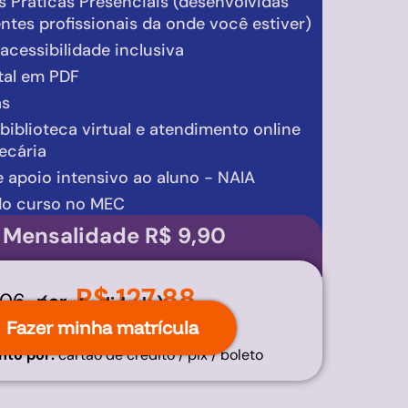
s Práticas Presenciais (desenvolvidas
tes profissionais da onde você estiver)
cessibilidade inclusiva
ital em PDF
as
biblioteca virtual e atendimento online
tecária
 apoio intensivo ao aluno - NAIA
do curso no MEC
º Mensalidade R$ 9,90
R$ 127,88
,06
por
(pontualidade)
Fazer minha matrícula
to por:
cartão de crédito / pix / boleto