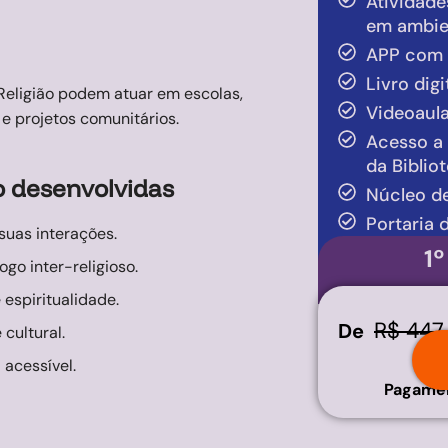
Atividade
em ambien
APP com a
Livro dig
Religião podem atuar em escolas,
Videoaul
e projetos comunitários.
Acesso a 
da Biblio
o desenvolvidas
Núcleo de
Portaria 
suas interações.
1
go inter-religioso.
 espiritualidade.
R$ 447
De
cultural.
acessível.
Pagamen