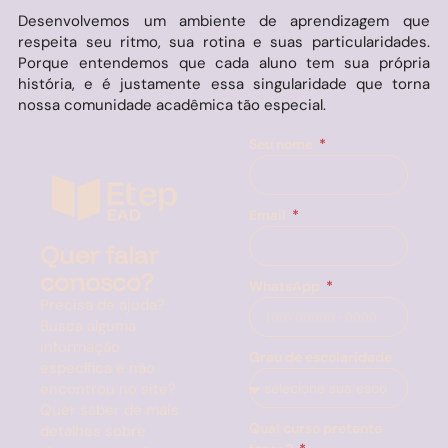
Desenvolvemos um ambiente de aprendizagem que
respeita seu ritmo, sua rotina e suas particularidades.
Porque entendemos que cada aluno tem sua própria
história, e é justamente essa singularidade que torna
nossa comunidade acadêmica tão especial.
Seu nome
Email
Quer falar
conosco?
WhatsApp
Precisa de ajuda?
Busca alguma
informação
Grau de escolaridade
específica e não
encontrou no site?
Quer saber de mais
Qual curso pretente
detalhes sobre